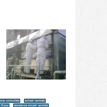
one controllata
armadi ventilati
 flusso
assistenza armadi ventilati