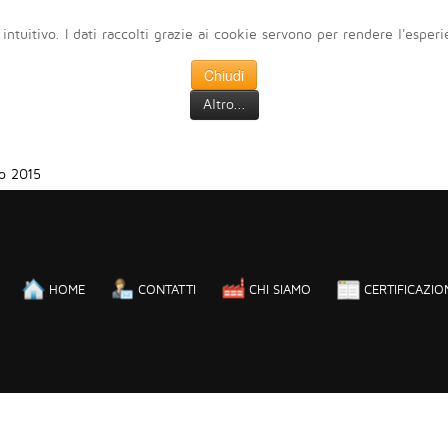
 intuitivo. I dati raccolti grazie ai cookie servono per rendere l'esper
Chiudi
Altro...
o 2015
HOME
CONTATTI
CHI SIAMO
CERTIFICAZIO