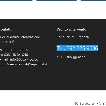
ontatti
Pronto intervento
uer qualsiasi informazione
Per qualsiasi urgenza:
ontattaci!
Tel. 392 325.9636
el. 0331 18.32.669
ax 0331 18.34.048
h24 - 365 gg/anno
-mail:
info@3cservice.eu
EC:
3cservicesnc4@legalmail.it
3C Service srl - Via