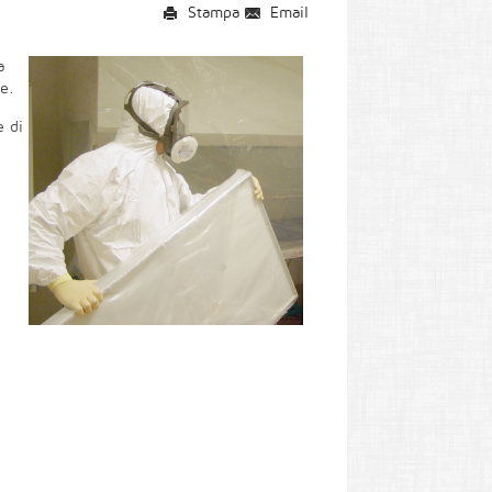
Stampa
Email
a
le.
e di