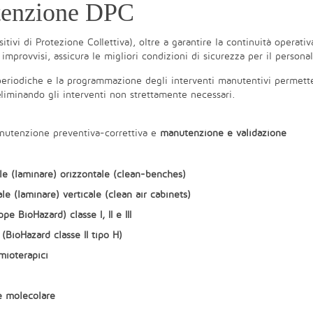
tenzione DPC
itivi di Protezione Collettiva), oltre a garantire la continuità operativ
improvvisi, assicura le migliori condizioni di sicurezza per il persona
 periodiche e la programmazione degli interventi manutentivi permett
 eliminando gli interventi non strettamente necessari.
anutenzione preventiva-correttiva e
manutenzione e validazione
le (laminare) orizzontale (clean-benches)
le (laminare) verticale (clean air cabinets)
e BioHazard) classe I, II e III
(BioHazard classe II tipo H)
mioterapici
ne molecolare