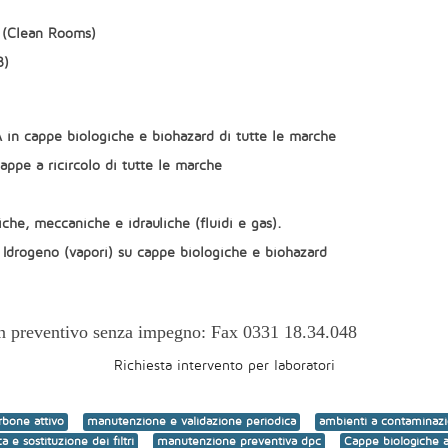
a (Clean Rooms)
3)
PA in cappe biologiche e biohazard di tutte le marche
cappe a ricircolo di tutte le marche
iche, meccaniche e idrauliche (fluidi e gas).
Idrogeno (vapori) su cappe biologiche e biohazard
un preventivo senza impegno: Fax 0331 18.34.048
Richiesta intervento per laboratori
arbone attivo
manutenzione e validazione periodica
ambienti a contaminazi
ca e sostituzione dei filtri
manutenzione preventiva dpc
Cappe biologiche a