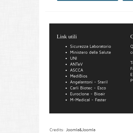
Link utili
C
Sicurezza Laboratorio
Q
Ministero della Salute
c
UNI
T
ANTeV
F
ASCCA
E
MediBios
P
Angelantoni - Steril
Carli Biotec - Esco
Euroclone - Bioair
M-Medical - Faster
Credits:
Joomla&Joomla