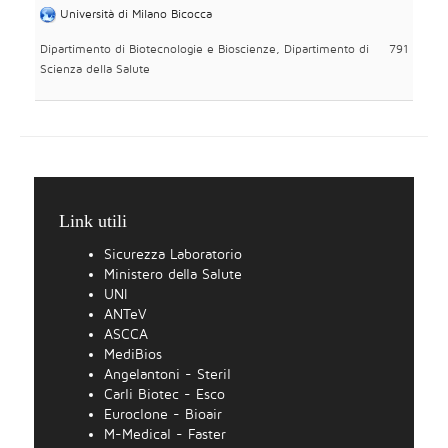
Università di Milano Bicocca
Dipartimento di Biotecnologie e Bioscienze, Dipartimento di
791
Scienza della Salute
Link utili
Sicurezza Laboratorio
Ministero della Salute
UNI
ANTeV
ASCCA
MediBios
Angelantoni - Steril
Carli Biotec - Esco
Euroclone - Bioair
M-Medical - Faster