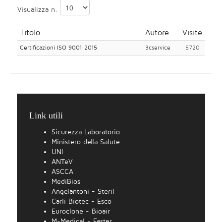
Visualizza n.
Titolo
Autore
Visite
Certificazioni ISO 9001:2015
3cservice
5720
Link utili
Sicurezza Laboratorio
Ministero della Salute
UNI
ANTeV
ASCCA
MediBios
Angelantoni - Steril
Carli Biotec - Esco
Euroclone - Bioair
M-Medical - Faster