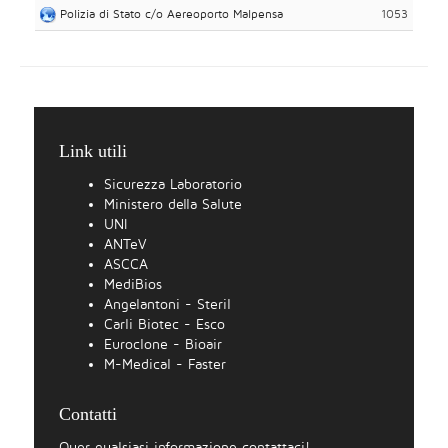
Polizia di Stato c/o Aereoporto Malpensa
1053
Link utili
Sicurezza Laboratorio
Ministero della Salute
UNI
ANTeV
ASCCA
MediBios
Angelantoni - Steril
Carli Biotec - Esco
Euroclone - Bioair
M-Medical - Faster
Contatti
Quer qualsiasi informazione contattaci!