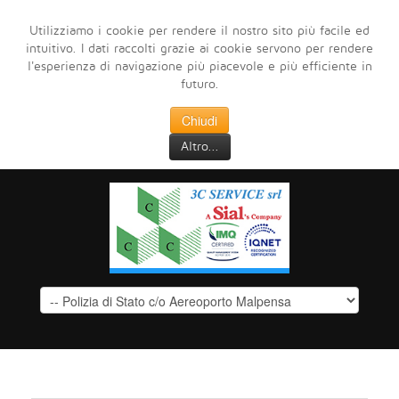
Utilizziamo i cookie per rendere il nostro sito più facile ed
intuitivo. I dati raccolti grazie ai cookie servono per rendere
l'esperienza di navigazione più piacevole e più efficiente in
futuro.
Chiudi
Altro...