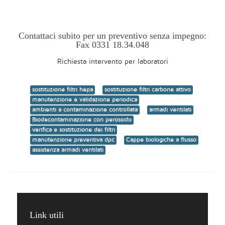
Contattaci subito per un preventivo senza impegno:
Fax 0331 18.34.048
Richiesta intervento per laboratori
sostituzione filtri hepa
sostituzione filtri carbone attivo
manutenzione e validazione periodica
ambienti a contaminazione controllata
armadi ventilati
Biodecontaminazione con perossido
verifica e sostituzione dei filtri
manutenzione preventiva dpc
Cappe biologiche a flusso
assistenza armadi ventilati
Link utili