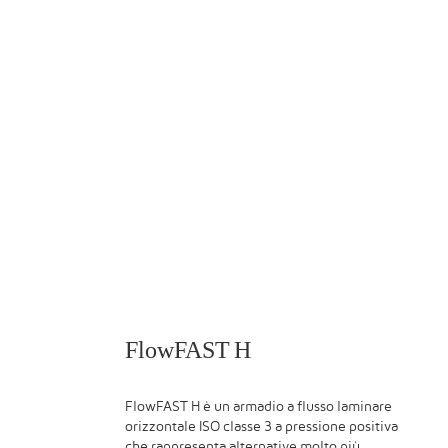
FlowFAST H
FlowFAST H è un armadio a flusso laminare
orizzontale ISO classe 3 a pressione positiva
che rappresenta alternative molto più