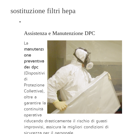
sostituzione filtri hepa
Assistenza e Manutenzione DPC
La
manutenzi
one
preventiva
dei dpc
(Dispositivi
di
Protezione
Collettiva),
oltre a
garantire la
continuità
operativa
riducendo drasticamente il rischio di guasti
improvvisi, assicura le migliori condizioni di
sicurezza per il personale.