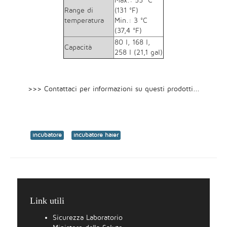
Max.: 55 °C
Range di
(131 °F)
temperatura
Min.: 3 °C
(37,4 °F)
80 l, 168 l,
Capacità
258 l (21,1 gal)
>>> Contattaci per informazioni su questi prodotti...
incubatore
incubatore haier
Link utili
Sicurezza Laboratorio