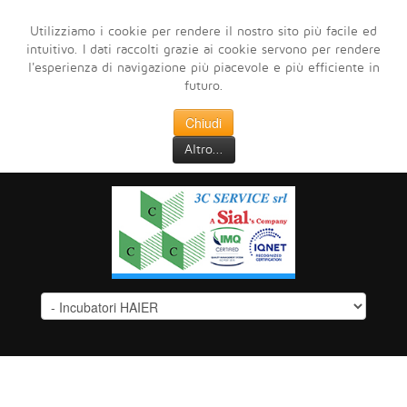
Utilizziamo i cookie per rendere il nostro sito più facile ed
intuitivo. I dati raccolti grazie ai cookie servono per rendere
l'esperienza di navigazione più piacevole e più efficiente in
futuro.
Chiudi
Altro...