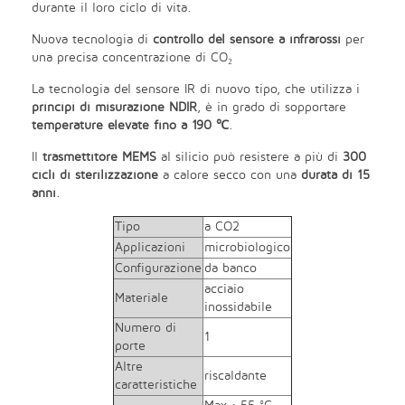
durante il loro ciclo di vita.
Nuova tecnologia di
controllo del sensore a infrarossi
per
una precisa concentrazione di CO₂
La tecnologia del sensore IR di nuovo tipo, che utilizza i
principi di misurazione NDIR
, è in grado di sopportare
temperature elevate fino a 190 ℃
.
Il
trasmettitore MEMS
al silicio può resistere a più di
300
cicli di sterilizzazione
a calore secco con una
durata di 15
anni
.
Tipo
a CO2
Applicazioni
microbiologico
Configurazione
da banco
acciaio
Materiale
inossidabile
Numero di
1
porte
Altre
riscaldante
caratteristiche