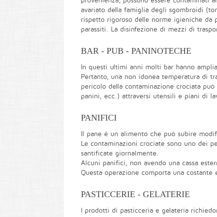
provenienza, possono essere contaminati anc
avariato della famiglia degli sgombroidi (to
rispetto rigoroso delle norme igieniche da 
parassiti. La disinfezione di mezzi di traspo
BAR - PUB - PANINOTECHE
In questi ultimi anni molti bar hanno amplia
Pertanto, una non idonea temperatura di tras
pericolo della contaminazione crociata può v
panini, ecc.) attraversi utensili e piani di l
PANIFICI
Il pane é un alimento che può subire modifi
Le contaminazioni crociate sono uno dei peri
santificate giornalmente.
Alcuni panifici, non avendo una cassa estern
Questa operazione comporta una costante es
PASTICCERIE - GELATERIE
I prodotti di pasticceria e gelateria richie