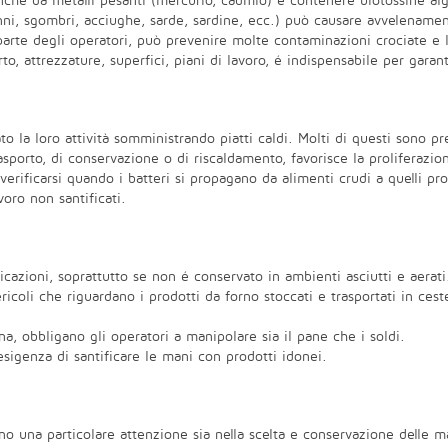
he da metalli pesanti (mercurio, cadmio) e contenere biotossine algal
nni, sgombri, acciughe, sarde, sardine, ecc.) può causare avvelenamento
parte degli operatori, può prevenire molte contaminazioni crociate e 
rto, attrezzature, superfici, piani di lavoro, é indispensabile per gara
to la loro attività somministrando piatti caldi. Molti di questi sono pr
porto, di conservazione o di riscaldamento, favorisce la proliferazion
erificarsi quando i batteri si propagano da alimenti crudi a quelli pro
avoro non santificati.
cazioni, soprattutto se non é conservato in ambienti asciutti e aerati
coli che riguardano i prodotti da forno stoccati e trasportati in cest
a, obbligano gli operatori a manipolare sia il pane che i soldi.
igenza di santificare le mani con prodotti idonei.
dono una particolare attenzione sia nella scelta e conservazione delle m