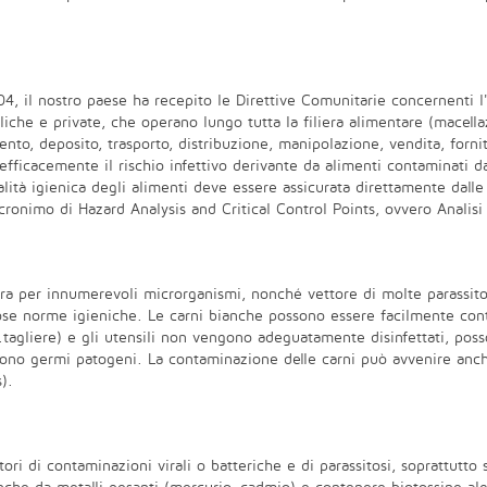
4, il nostro paese ha recepito le Direttive Comunitarie concernenti l
liche e private, che operano lungo tutta la filiera alimentare (macell
nto, deposito, trasporto, distribuzione, manipolazione, vendita, forni
efficacemente il rischio infettivo derivante da alimenti contaminati da
ualità igienica degli alimenti deve essere assicurata direttamente dal
cronimo di Hazard Analysis and Critical Control Points, ovvero Analisi d
ra per innumerevoli microrganismi, nonché vettore di molte parassitos
orose norme igieniche. Le carni bianche possono essere facilmente con
es.tagliere) e gli utensili non vengono adeguatamente disinfettati, pos
ono germi patogeni. La contaminazione delle carni può avvenire anche 
).
tori di contaminazioni virali o batteriche e di parassitosi, soprattutto