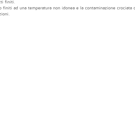
i finiti.
o finiti ad una temperatura non idonea e la contaminazione crociata ca
zioni.