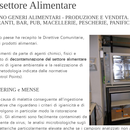
ettore Alimentare
ANO GENERI ALIMENTARI - PRODUZIONE E VENDITA.
ANTI, BAR, PUB, MACELLERIE, PESCHERIE, PANIFIC
ro paese ha recepito le Direttive Comunitarie,
 prodotti alimentari.
menti da parte di agenti chimici, fisici e
nto di
decontaminazione del settore alimentare
ni di igiene ambientale e la realizzazione di
metodologia indicata dalle normative
trol Points).
TERING e MENSE
 causa di malattia conseguente all'ingestione
ive che riguardano i criteri di igienicità e di
volgono in particolar modo la ristorazione
nti. Gli alimenti sono facilmente contaminati da
ente da virus; le analisi microbiologiche sugli
batteriche particolarmente elevate anche se i campioni analizzati non 