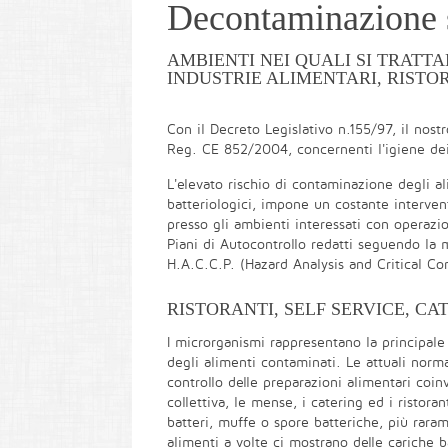
Decontaminazione s
AMBIENTI NEI QUALI SI TRATT
INDUSTRIE ALIMENTARI, RISTOR
Con il Decreto Legislativo n.155/97, il nost
Reg. CE 852/2004, concernenti l'igiene dei
L'elevato rischio di contaminazione degli ali
batteriologici, impone un costante interve
presso gli ambienti interessati con operazio
Piani di Autocontrollo redatti seguendo la 
H.A.C.C.P. (Hazard Analysis and Critical Con
RISTORANTI, SELF SERVICE, CA
I microrganismi rappresentano la principale
degli alimenti contaminati. Le attuali normat
controllo delle preparazioni alimentari coin
collettiva, le mense, i catering ed i ristora
batteri, muffe o spore batteriche, più raram
alimenti a volte ci mostrano delle cariche 