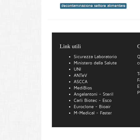
decontaminazione settore alimentare
Link utili
C
Sicurezza Laboratorio
Q
Ministero della Salute
c
UNI
T
ANTeV
F
ASCCA
E
MediBios
P
Angelantoni - Steril
Carli Biotec - Esco
Euroclone - Bioair
M-Medical - Faster