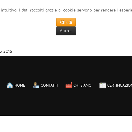
 intuitivo. I dati raccolti grazie ai cookie servono per rendere l'esper
Chiudi
Altro...
o 2015
HOME
CONTATTI
CHI SIAMO
CERTIFICAZIO