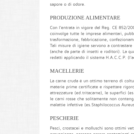
sapore o di odore.
PRODUZIONE ALIMENTARE
Con l'entrata in vigore del Reg. CE 852/200
coinvolge tutte le imprese alimentari, pubb
trasformazione, fabbricazione, confezioname
Tali misure di igiene servono a contrastare 
(anche da parte di insetti e roditori). La q
redatti applicando il sistema H.A.C.C.P. (l'a
MACELLERIE
La carne cruda é un ottimo terreno di coltu
materie prime certificate e rispettare rig
attrezzature (ed.tritacarne), le superfici (
le carni rosse che solitamente non conteng
malattie infettive (es.Staphilococcus Aureus
PESCHERIE
Pesci, crostacei e molluschi sono ottimi vet